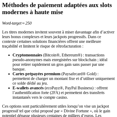
Méthodes de paiement adaptées aux slots
modernes à haute mise
Word‑target ≈ 250
Les titres modernes invitent souvent à miser davantage afin d’activer
leurs bonus complexes et leurs jackpots progressifs. Dans ce
contexte certaines solutions financières offrent une meilleure
traçabilité et limitent le risque de rétrofacturation :
Cryptomonnaies
(Bitcoin®, Ethereum®) : transactions
pseudo‑anonymes mais enregistrées sur blockchain ; idéal
pour retirer rapidement un gros gain sans passer par une
banque.
Cartes prépayées premium
(Paysafecard® Gold) :
permettent de charger un montant fixe et d’utiliser uniquement
ce solde dédié au jeu.
E‑wallets avancés
(ecoPayz®, PayPal Business) : offrent
l’authentification forte (2FA) et permettent des transferts
instantanés vers le compte casino.
Ces options sont particulièrement utiles lorsqu’on vise un jackpot
progressif tel que celui proposé par « Divine Fortune », où le gain
potentiel dépasse plusieurs centaines de milliers d’euros. Les