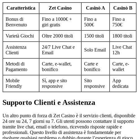
Caratteristica
Zet Casino
Casinò A
Casinò B
Bonus di
Fino a 1000€ +
Fino a
Fino a
Benvenuto
giri gratis
500€
750€
Varietà Giochi
Oltre 2000 titoli
1500 titoli
1800 titoli
Assistenza
24/7 Live Chat e
Live Chat
Solo Email
Clienti
Email
12h
Metodi di
Carte, e-wallet,
Carte e
Carte, e-
Pagamento
bonifico
bonifico
wallet
Mobile
Sì, app e sito
Sito
App
Friendly
responsive
responsive
dedicata
Supporto Clienti e Assistenza
Un altro punto di forza di Zet Casino è il servizio clienti, disponibile
24 ore su 24, 7 giorni su 7. Gli utenti possono contattare il supporto
tramite live chat, email o telefono, ricevendo risposte rapide e
professionali. Questo livello di assistenza è fondamentale per
risolvere qualsiasi problema o dubbio durante l’esperienza di gioco.