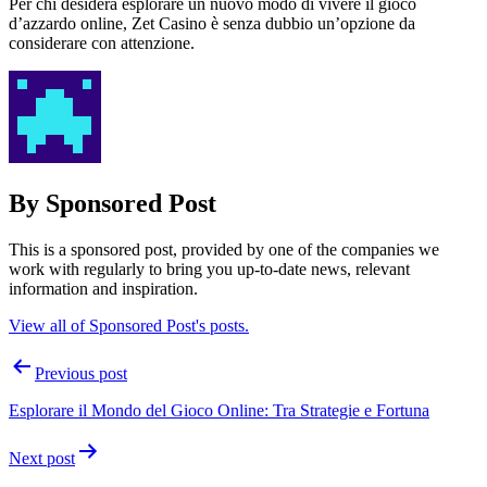
Per chi desidera esplorare un nuovo modo di vivere il gioco
d’azzardo online, Zet Casino è senza dubbio un’opzione da
considerare con attenzione.
By Sponsored Post
This is a sponsored post, provided by one of the companies we
work with regularly to bring you up-to-date news, relevant
information and inspiration.
View all of Sponsored Post's posts.
Post
Previous post
navigation
Esplorare il Mondo del Gioco Online: Tra Strategie e Fortuna
Next post