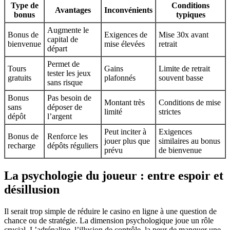
Type de
Conditions
Avantages
Inconvénients
bonus
typiques
Augmente le
Bonus de
Exigences de
Mise 30x avant
capital de
bienvenue
mise élevées
retrait
départ
Permet de
Tours
Gains
Limite de retrait
tester les jeux
gratuits
plafonnés
souvent basse
sans risque
Bonus
Pas besoin de
Montant très
Conditions de mise
sans
déposer de
limité
strictes
dépôt
l’argent
Peut inciter à
Exigences
Bonus de
Renforce les
jouer plus que
similaires au bonus
recharge
dépôts réguliers
prévu
de bienvenue
La psychologie du joueur : entre espoir et
désillusion
Il serait trop simple de réduire le casino en ligne à une question de
chance ou de stratégie. La dimension psychologique joue un rôle
crucial. L’adrénaline, l’illusion de contrôle, la peur de manquer une