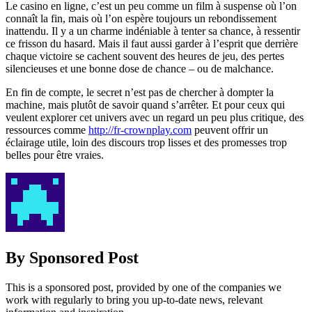
Le casino en ligne, c’est un peu comme un film à suspense où l’on
connaît la fin, mais où l’on espère toujours un rebondissement
inattendu. Il y a un charme indéniable à tenter sa chance, à ressentir
ce frisson du hasard. Mais il faut aussi garder à l’esprit que derrière
chaque victoire se cachent souvent des heures de jeu, des pertes
silencieuses et une bonne dose de chance – ou de malchance.
En fin de compte, le secret n’est pas de chercher à dompter la
machine, mais plutôt de savoir quand s’arrêter. Et pour ceux qui
veulent explorer cet univers avec un regard un peu plus critique, des
ressources comme
http://fr-crownplay.com
peuvent offrir un
éclairage utile, loin des discours trop lisses et des promesses trop
belles pour être vraies.
By Sponsored Post
This is a sponsored post, provided by one of the companies we
work with regularly to bring you up-to-date news, relevant