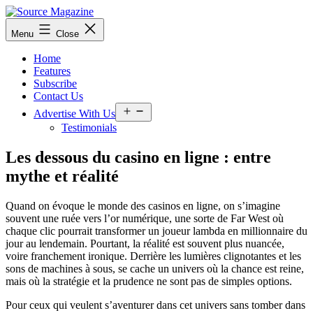
Skip
to
Source
Menu
Close
content
Magazine
Home
Features
Subscribe
Contact Us
Open
Advertise With Us
menu
Testimonials
Les dessous du casino en ligne : entre
mythe et réalité
Quand on évoque le monde des casinos en ligne, on s’imagine
souvent une ruée vers l’or numérique, une sorte de Far West où
chaque clic pourrait transformer un joueur lambda en millionnaire du
jour au lendemain. Pourtant, la réalité est souvent plus nuancée,
voire franchement ironique. Derrière les lumières clignotantes et les
sons de machines à sous, se cache un univers où la chance est reine,
mais où la stratégie et la prudence ne sont pas de simples options.
Pour ceux qui veulent s’aventurer dans cet univers sans tomber dans